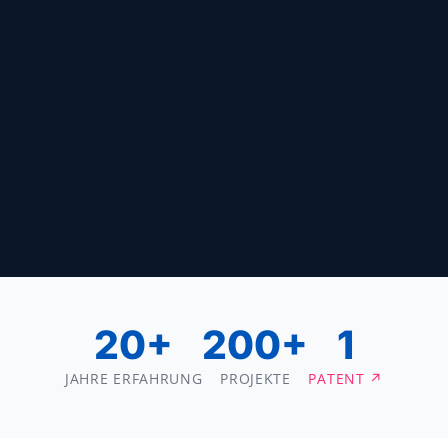
20+
200+
1
JAHRE ERFAHRUNG
PROJEKTE
PATENT ↗