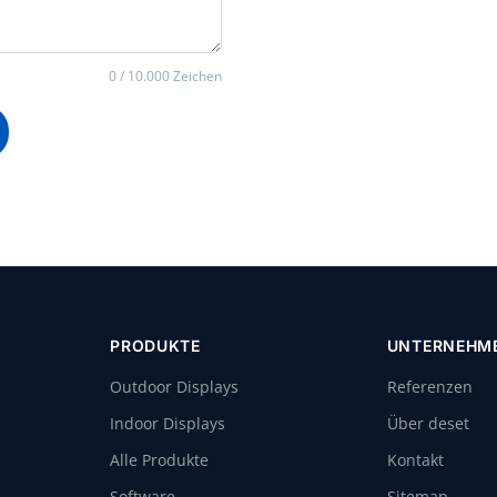
0 / 10.000 Zeichen
PRODUKTE
UNTERNEHM
Outdoor Displays
Referenzen
Indoor Displays
Über deset
Alle Produkte
Kontakt
Software
Sitemap