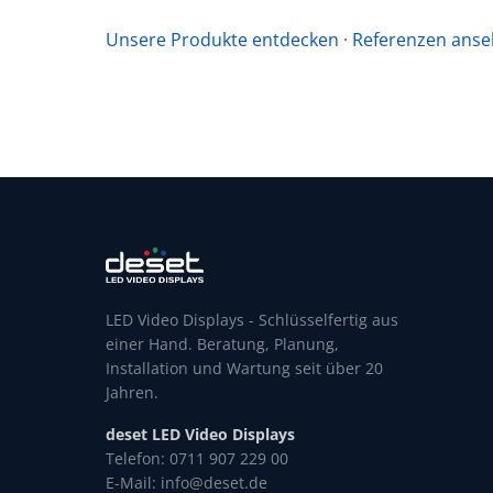
Unsere Produkte entdecken
·
Referenzen ans
LED Video Displays - Schlüsselfertig aus
einer Hand. Beratung, Planung,
Installation und Wartung seit über 20
Jahren.
deset LED Video Displays
Telefon: 0711 907 229 00
E-Mail: info@deset.de