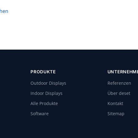
ehen
PRODUKTE
UNTERNEHM
Outdoor Displays
Referenzen
Indoor Displays
Über deset
Alle Produkte
Kontakt
Software
Sitemap