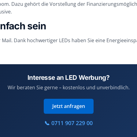
m. Dazu gehört die Vorstellung der Finanzierungsmöglichke
usive.
nfach sein
er Mail. Dank hochwertiger LEDs haben Sie eine Energieeinspa
Interesse an LED Werbung?
Wir beraten Sie gerne – kostenlos und unverbindlich.
Jetzt anfragen
📞 0711 907 229 00