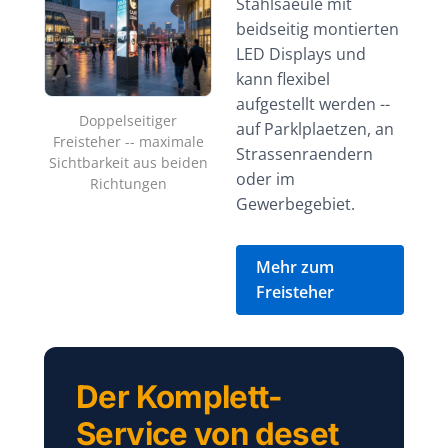
Stahlsaeule mit
beidseitig montierten
LED Displays und
kann flexibel
aufgestellt werden --
Doppelseitiger
auf Parklplaetzen, an
Freisteher -- maximale
Strassenraendern
Sichtbarkeit aus beiden
oder im
Richtungen
Gewerbegebiet.
Mehr zum
Freisteher
Der Komplett-
Service von deset