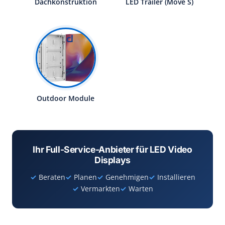
Dachkonstruktion
LED Trailer (Move S)
Outdoor Module
Ihr Full-Service-Anbieter für LED Video
Displays
Beraten
Planen
Genehmigen
Installieren
Vermarkten
Warten