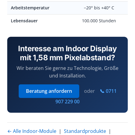
Arbeitstemperatur
−20° bis +40° C
Lebensdauer
100.000 Stunden
Interesse am Indoor Display
mit 1,58 mm Pixelabstand?
Wir beraten Sie gerne zu Technologie, Größe
und Installation.
Beratung anfordern
oder
📞 0711
907 229 00
← Alle Indoor-Module
|
Standardprodukte
|