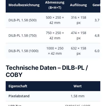
Abmessung
Modulbezeichnung
Auflösung
Gewicht
(B×H×T)
500 × 250 ×
316 × 158
DILB-PL 1.58 (500)
3,7 kg
42 mm
px
750 × 250 ×
474 × 158
DILB-PL 1.58 (750)
4,8 kg
42 mm
px
1000 × 250
632 × 158
DILB-PL 1.58 (1000)
6,0 kg
× 42 mm
px
Technische Daten – DILB-PL /
COBY
Eigenschaft
Wert
Pixelabstand
1,58 mm