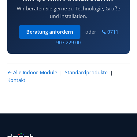
Wir beraten Sie gerne zu Technologie, Größe
und Installation.
Beratung anfordern
oder
📞 0711
907 229 00
← Alle Indoor-Module
|
Standardprodukte
|
Kontakt