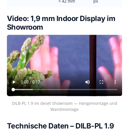
× 42 mm
px
Video: 1,9 mm Indoor Display im
Showroom
DILB-PL 1.9 im deset Showroom — Hängemontage und
Wandmontage
Technische Daten – DILB-PL 1.9