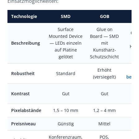
Einsatzmöglichkeiten:
Technologie
SMD
GOB
Surface
Glue on
Chi
Mounted Device
Board — SMD
LE
Beschreibung
— LEDs einzeln
mit
Halb
auf Platine
Kunstharz-
gelötet
Schutzschicht
Erhöht
S
Robustheit
Standard
(versiegelt)
berüh
10.
Kontrast
Gut
Gut
Pixelabstände
1,5 – 10 mm
1,2 – 4 mm
0
Preisniveau
Günstig
Mittel
Konferenzraum,
POS,