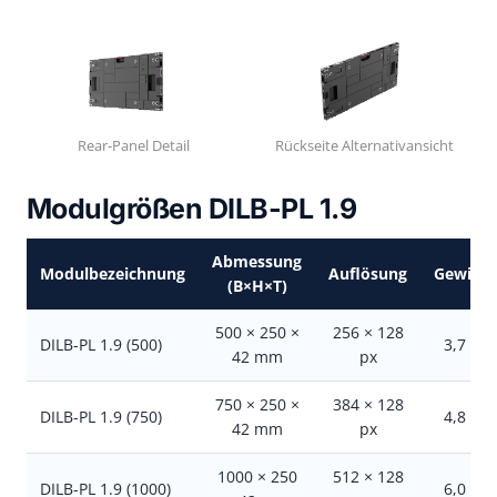
Rear-Panel Detail
Rückseite Alternativansicht
Modulgrößen DILB-PL 1.9
Abmessung
Modulbezeichnung
Auflösung
Gewicht
(B×H×T)
500 × 250 ×
256 × 128
DILB-PL 1.9 (500)
3,7 kg
42 mm
px
750 × 250 ×
384 × 128
DILB-PL 1.9 (750)
4,8 kg
42 mm
px
1000 × 250
512 × 128
DILB-PL 1.9 (1000)
6,0 kg